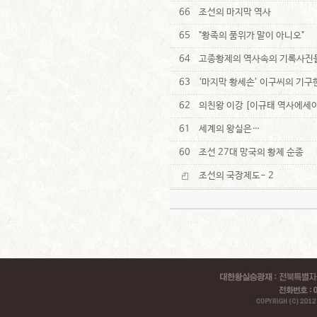
66
조선의 마지막 역사
65
"황족의 품위가 말이 아니오"
64
고종황제의 역사속의 기록사진
63
‘마지막 황세손’ 이구씨의 기구
62
의친왕 이강 [이규태 역사에세
61
세계의 왕실은…
60
조선 27대 망국의 황제 순종
조선의 국장제도- 2