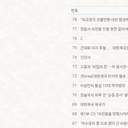
번호
78
“외규장각 유물반환 내년 법정
77
정읍서 의친왕 친필 현판 없어
76
2.
75
근대화 의지 투철..... 대한제
74
신년사
73
고종과 ‘비밀의 문’…러 공사관
72
[Korea]대한제국 마지막 황후
71
이승만의 황실 10대 역적행위
70
경술국치 하루 전 ‘순종 문서’ 
69
대한제국 애국가
68
제1부 (2) "의친왕을 망명시켜
67
'덕수궁의 꽃'으로 왔다 간 비운