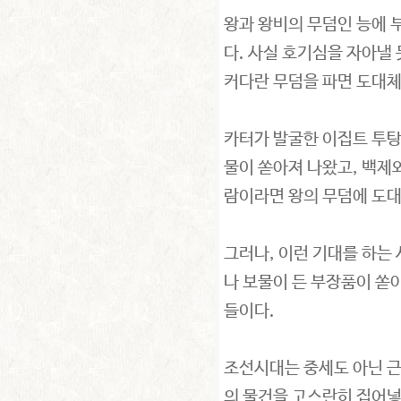
왕과 왕비의 무덤인 능에 
다. 사실 호기심을 자아낼
커다란 무덤을 파면 도대체
카터가 발굴한 이집트 투탕
물이 쏟아져 나왔고, 백제
람이라면 왕의 무덤에 도대
그러나, 이런 기대를 하는
나 보물이 든 부장품이 쏟
들이다.
조선시대는 중세도 아닌 근
의 물건을 고스란히 집어