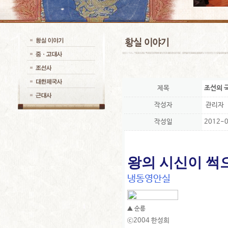
제목
조선의 
작성자
관리자
작성일
2012-0
왕의 시신이 썩
냉동영안실
▲ 순릉
ⓒ2004 한성희