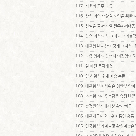
117
비운의 군주 고종
116
황손 이석 요양원 노인을 위한 
115
진실을 풀어야 할 전주이씨대
114
황손 이석의 삶 그리고 그의생
113
대한황실 재산의 경계 표지석-
112
고종 황제의 황손녀 의친왕의 5
111
얼 빠진 문화재청
110
일본 왕실 후계 계승 논란
109
대한황실 이석황손 위안부 할머
108
조선왕조의 우수함을 승정원 일
107
승정원일기에서 본 왕의 하루
106
대한제국의 2대 황제릉인 홍릉 유릉
105
영국황실 가계도및 왕위계승순