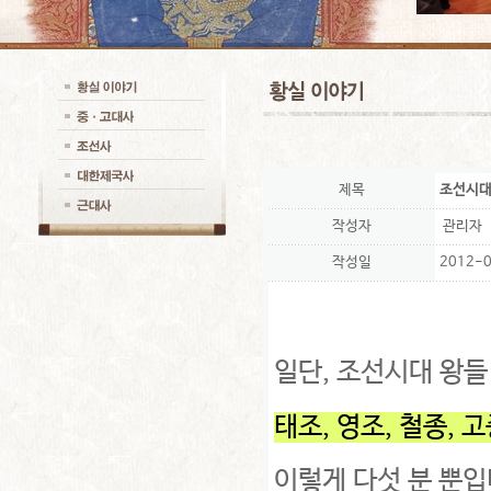
제목
조선시대
작성자
관리자
작성일
2012-0
일단, 조선시대 왕들
태조, 영조, 철종, 고
이렇게 다섯 분 뿐입