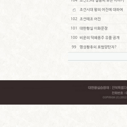
104
조선25대 철종의 후손 이야기
조선시대 왕의 어진에 대하여
102
조선태조 어진
101
대한황실 이화문장
100
비운의 덕혜옹주 유품 공개
99
명성황후의 표범양탄자?