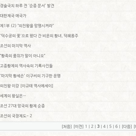
경술국치 하루 전 ‘순종 문서’ 발견
대한제국 애국가
제1부 (2) "의친왕을 망명시켜라"
'덕수궁의 꽃'으로 왔다 간 비운의 황녀, 덕혜옹주
조선의 마지막 역사
"황족의 품위가 말이 아니오"
고종황제의 역사속의 기록사진들
‘마지막 황세손’ 이구씨의 기구한 운명
의친왕 이강 [이규태 역사에세이]
세계의 왕실은…
조선 27대 망국의 황제 순종
조선의 국장제도- 2
[처음]
[이전]
1
|
2
|
3
|
4
|
5
|
6
|
[다음]