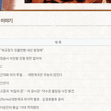
제 목
“외규장각 유물반환 내년 법정에”
정읍서 의친왕 친필 현판 없어져
2.
근대화 의지 투철..... 대한제국은 무능치 않았다
신년사
고종과 ‘비밀의 문’…러 공사관~덕수궁 돌담길 사진 발견
[Korea]대한제국 마지막 황후.. 순정효황후 윤씨
이승만의 황실 10대 역적행위