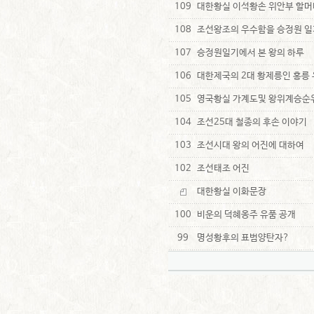
109
대한황실 이석황손 위안부 할머
108
조선왕조의 우수함을 승정원 일
107
승정원일기에서 본 왕의 하루
106
대한제국의 2대 황제릉인 홍릉 유릉
105
영국황실 가계도및 왕위계승순
104
조선25대 철종의 후손 이야기
103
조선시대 왕의 어진에 대하여
102
조선태조 어진
대한황실 이화문장
100
비운의 덕혜옹주 유품 공개
99
명성황후의 표범양탄자?