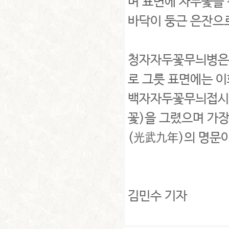
며 표면에 자두꽃을 
바닥이 둥근 은잔으
청자자두꽃무늬병은 
로 그릇 표면에는 
백자자두꽃무늬접시는
꽃)을 그렸으며 가장
(光武九年)의 명문이
김민수 기자