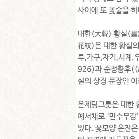
사이에 또 꽃술을 하
대한(大韓) 황실(皇
花紋)은 대한 황실의
루,가구,자기,시계,
926)과 순정황후(
실의 상징 문장인 
은제탕그릇은 대한 황
예서체로 ‘만수무강
있다. 꽃모양 은잔은