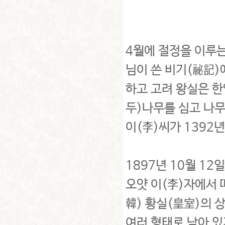
4월에 절정을 이루는
님이 쓴 비기(秘記)
하고 고려 왕실은 한
두)나무를 심고 나무
이(李)씨가 1392
1897년 10월 1
오얏 이(李)자에서 
韓) 황실(皇室)의 
여러 형태로 남아 있