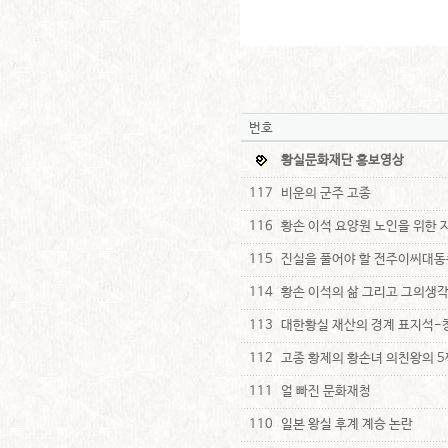
번호
황실문화재단 홍보영상
117
비운의 군주 고종
116
황손 이석 요양원 노인을 위한 
115
진실을 풀어야 할 전주이씨대
114
황손 이석의 삶 그리고 그의생
113
대한황실 재산의 경계 표지석-
112
고종 황제의 황손녀 의친왕의 5
111
얼 빠진 문화재청
110
일본 왕실 후계 계승 논란