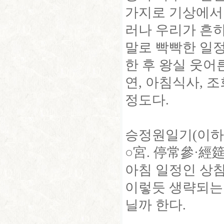
가지로 기상에서 
러나 우리가 흔히
말로 빡빡한 일
한 후 왕실 웃어
연, 아침식사, 
정도다.
승정원일기(이하 
○宮. 停常參·經筵
아침 일정인 상참
이렇듯 생략되는
닐까 한다.