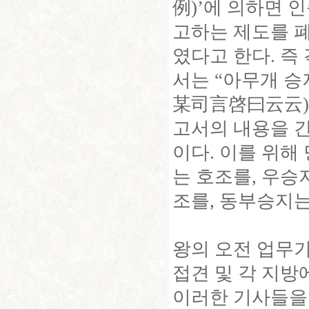
例)’에 의하면 
고하는 제도를 
였다고 한다. 즉
서는 “아무개 승
某司言啓曰云云)
고서의 내용을 
이다. 이를 위해
는 호조를, 우승
조를, 동부승지는
왕의 오전 업무가
접견 및 각 지방
이러한 기사들을