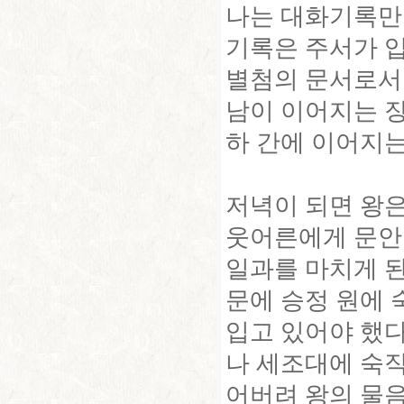
나는 대화기록만
기록은 주서가 
별첨의 문서로서
남이 이어지는 장
하 간에 이어지는
저녁이 되면 왕은
웃어른에게 문안
일과를 마치게 된
문에 승정
원에 
입고 있어야 했
나 세조대에 숙직
어버려 왕의 물음