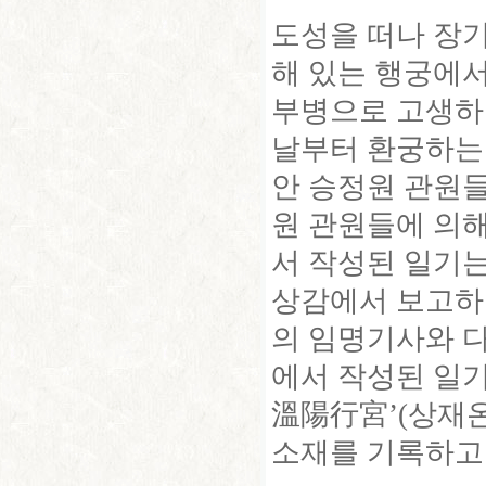
도성을 떠나 장
해 있는 행궁에서
부병으로 고생하
날부터 환궁하는 
안 승정원 관원들
원 관원들에 의해
서 작성된 일기
상감에서 보고하
의 임명기사와 
에서 작성된 일기
溫陽行宮’(상재
소재를 기록하고 