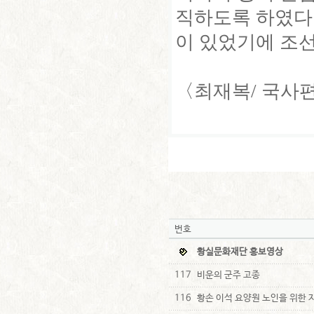
직하도록 하였다고
이 있었기에 조
〈최재복/ 국사
번호
황실문화재단 홍보영상
117
비운의 군주 고종
116
황손 이석 요양원 노인을 위한 