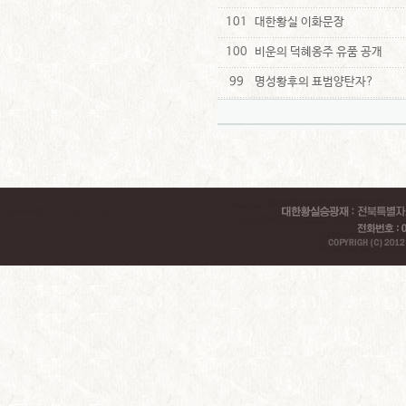
101
대한황실 이화문장
100
비운의 덕혜옹주 유품 공개
99
명성황후의 표범양탄자?