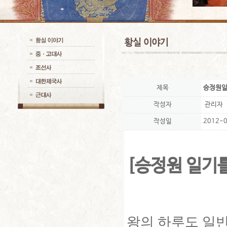
제목
승정원일
작성자
관리자
작성일
2012-0
[승정원 일기를
왕의 하루도 일