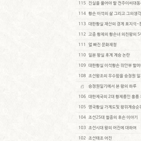
115
진실을 풀어야 할 전주이씨대
114
황손 이석의 삶 그리고 그의생
113
대한황실 재산의 경계 표지석-
112
고종 황제의 황손녀 의친왕의 5
111
얼 빠진 문화재청
110
일본 왕실 후계 계승 논란
109
대한황실 이석황손 위안부 할머
108
조선왕조의 우수함을 승정원 일
승정원일기에서 본 왕의 하루
106
대한제국의 2대 황제릉인 홍릉 유릉
105
영국황실 가계도및 왕위계승순
104
조선25대 철종의 후손 이야기
103
조선시대 왕의 어진에 대하여
102
조선태조 어진