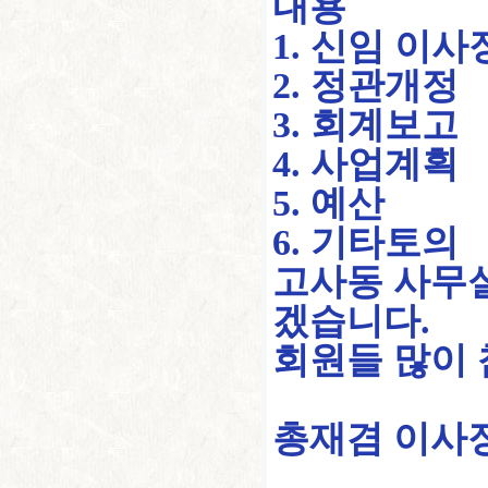
내용
1. 신임 이사
2. 정관개정
3. 회계보고
4. 사업계획
5. 예산
6. 기타토의
고사동 사무실
겠습니다.
회원들 많이
총재겸 이사