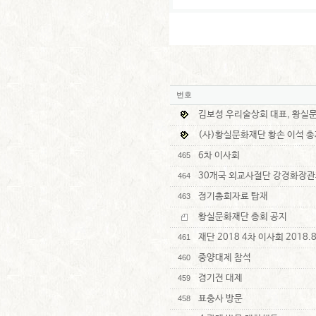
번호
김보성 우리술상회 대표, 황실
(사)황실문화재단 황손 이석 총
6차 이사회
465
30개국 외교사절단 강경화장관
464
정기총회자료 탑재
463
황실문화재단 총회 공지
재단 2018 4차 이사회 2018.8
461
중양대제 참석
460
경기전 대제
459
표충사 방문
458