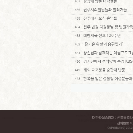
승광재 방문 대학생들
457
전주시의원님들과 블러거들
456
진주에서 오신 손님들
455
전주 법원 지원장님 및 법원가
454
대한제국 선포 120주년
453
'즐거운 황실의 송편빚기'
452
황손님과 함께하는 체험프로그
451
경기전에서 추석맞이 특집 KB
450
재외 교포분들 승광재 방문
449
한복을 입은 경찰청 여경분들과
448