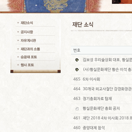
번호
김보성 우리술상회 대표, 황실
(사)황실문화재단 황손 이석 총
465
6차 이사회
464
30개국 외교사절단 강경화장관
463
정기총회자료 탑재
황실문화재단 총회 공지
461
재단 2018 4차 이사회 2018.8
460
중양대제 참석