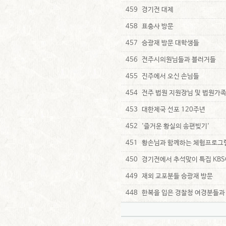
459
경기전 대제
458
표충사 방문
457
승광재 방문 대학생들
456
전주시의원님들과 블러거들
455
진주에서 오신 손님들
454
전주 법원 지원장님 및 법원가
453
대한제국 선포 120주년
452
'즐거운 황실의 송편빚기'
451
황손님과 함께하는 체험프로그
450
경기전에서 추석맞이 특집 KB
449
재외 교포분들 승광재 방문
448
한복을 입은 경찰청 여경분들과