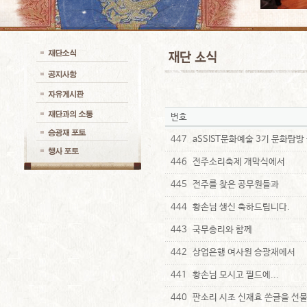
번호
447
aSSIST문화예술 3기 문화탐방
446
전주소리축제 개막식에서
445
전주를 찾은 공무원들과
444
황손님 생신 축하드립니다.
443
국무총리와 함께
442
상업은행 여사원 승광재에서
441
황손님 모시고 필드에...
440
판소리 시조 신재효 쓴글을 선