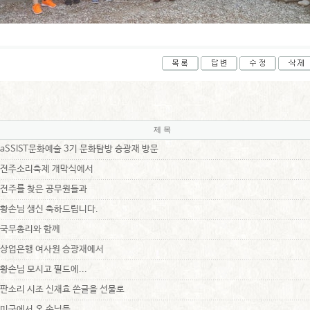
제 목
aSSIST문화예술 3기 문화탐방 승광재 방문
전주소리축제 개막식에서
전주를 찾은 공무원들과
황손님 생신 축하드립니다.
국무총리와 함께
상업은행 여사원 승광재에서
황손님 모시고 필드에...
판소리 시조 신재효 쓴글을 선물로
미국에서 온 손님들