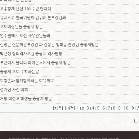
고종황재 탄신 165주년 헌다례
유네스코 한국위원회 김귀배 본부장님과
포도대장님들 승광재 방문
연수원에서 오신 사무관님들과
김명곤 전문화관부장관 과 김봉곤 청학동 촌장님 승광재방문
박선생 창의역사교실 승광재 역사탐방
부산에서 울타리 라이온스에서 승광재 방문
승광재 포도 수확하는날
♡황손과 함께함께하는 야유회♡
경기전 사진 대회
거창 대성고 학생들 승광재 방문
[처음]
[이전]
1
3
4
5
6
7
8
9
10
[다
|
2
|
|
|
|
|
|
|
|
|