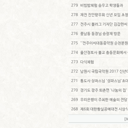
279
비빔밥체험 송우고 학생들과
278
재전 진안향우회 신년 모임 초
277
전주시 블러그 기자단 김갑련씨
276
풍남동 동장님 승광재 방문
275
''전주이씨대동종약원 순천분원 
274
울산정토사 불교 총동문회에서 
273
다식체험
272
남원시 국립국악원 2017 신년
271
통도사 상좌스님 '성파스님'초대 
270
경기도 광주 퇴촌면 '나눔의 집'
269
우리은행이 주최한 예술의 전당
268
제6회 대한황실공예대전 시상
[