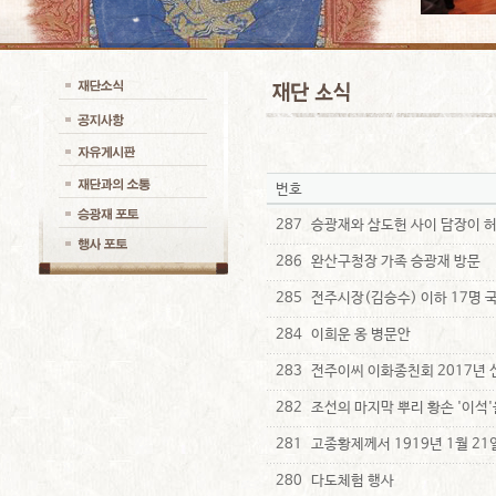
번호
287
승광재와 삼도헌 사이 담장이 
286
완산구청장 가족 승광재 방문
285
전주시장(김승수) 이하 17명 
284
이희운 옹 병문안
283
전주이씨 이화종친회 2017년
282
조선의 마지막 뿌리 황손 '이석
281
고종황제께서 1919년 1월 21
280
다도체험 행사