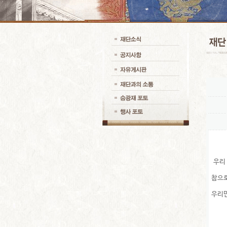
우리 
참으로
우리민