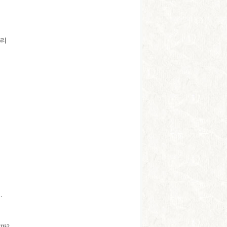
투리
.
까?