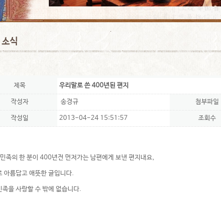
제목
우리말로 쓴 400년된 편지
작성자
송경규
첨부파일
작성일
2013-04-24 15:51:57
조회수
민족의 한 분이 400년전 먼저가는 남편에게 보낸 편지내요,
 아름답고 애뜻한 글입니다.
족을 사랑할 수 밖에 없습니다.