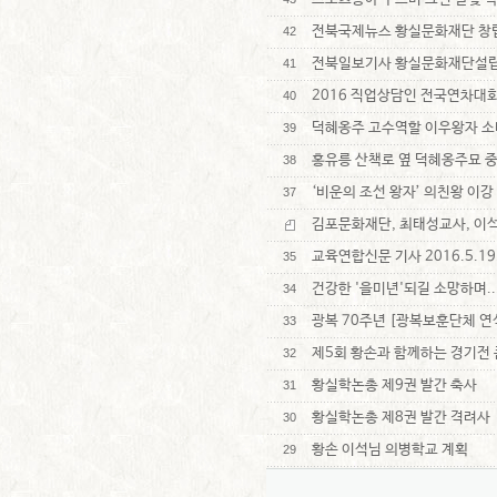
전북국제뉴스 황실문화재단 창
42
전북일보기사 황실문화재단설립
41
2016 직업상담인 전국연차대회 참
40
덕혜옹주 고수역할 이우왕자 소
39
홍유릉 산책로 옆 덕혜옹주묘 
38
‘비운의 조선 왕자’ 의친왕 이강
37
김포문화재단, 최태성교사, 이석황
교육연합신문 기사 2016.5.1
35
건강한 '을미년'되길 소망하며..
34
광복 70주년 [광복보훈단체 연
33
제5회 황손과 함께하는 경기전
32
황실학논총 제9권 발간 축사
31
황실학논총 제8권 발간 격려사
30
황손 이석님 의병학교 계획
29