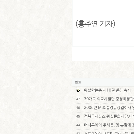
(홍주연 기자)
번호
황실학논총 제10권 발간 축사
30개국 외교사절단 강경화장관
47
2006년 MBC송경규상임이사
46
전북국제뉴스 황실문화재단,나
45
머니투데이 우리은, 옛 본점에 
44
스포츠동아 구르미 그린 달빛 
43