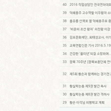
40
2016 직업상담인 전국연차대회 참
39
덕혜옹주 고수역할 이우왕자 소
38
홍유릉 산책로 옆 덕혜옹주묘 
37
‘비운의 조선 왕자’ 의친왕 이강
36
김포문화재단, 최태성교사, 이석황
35
교육연합신문 기사 2016.5.1
34
건강한 '을미년'되길 소망하며..
33
광복 70주년 [광복보훈단체 연
32
제5회 황손과 함께하는 경기전
31
황실학논총 제9권 발간 축사
30
황실학논총 제8권 발간 격려사
29
황손 이석님 의병학교 계획