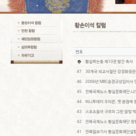
번호
황실학논총 제10권 발간 축사
47
30개국 외교사절단 강경화장관
46
2006년 MBC송경규상임이사
45
전북국제뉴스 황실문화재단,나
44
머니투데이 우리은, 옛 본점에 
43
스포츠동아 구르미 그린 달빛 
42
전북국제뉴스 황실문화재단 창
41
전북일보기사 황실문화재단설립