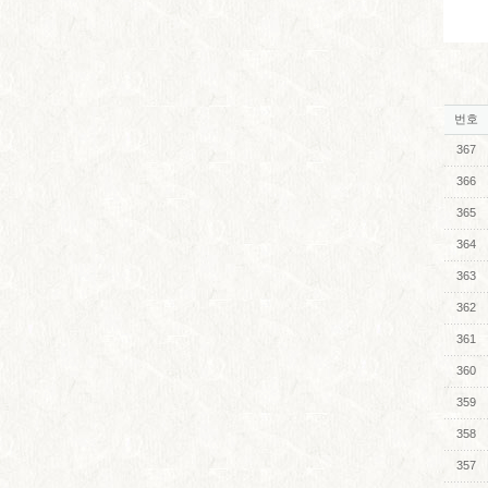
번호
367
366
365
364
363
362
361
360
359
358
357