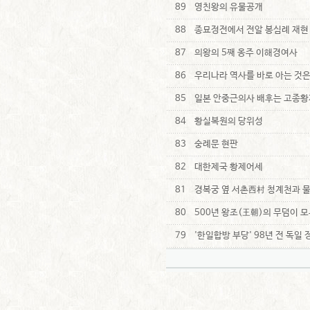
89
영친왕의 유물공개
88
종묘정전에서 전알 봉심례 재현
87
의왕의 5째 옹주 이해경여사
86
우리나라 역사를 바로 아는 것은
85
일본 안중근의사 배후는 고종황
84
황실복원의 당위성
83
숭례문 현판
82
대한제국 황제어세
81
경복궁 옆 서촌西村 청계천과 물
80
500년 왕조(王朝)의 무덤이 
79
'한일합방 부당' 98년 전 독일