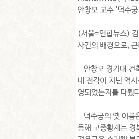
안창모 교수 '덕수궁
(서울=연합뉴스) 김
사건의 배경으로, 
안창모 경기대 건축
내 전각이 지닌 역
영되었는지를 다뤘다
덕수궁의 옛 이름은
듬해 고종황제는 경