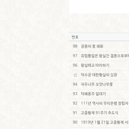
번호
98
궁중의 꽃 채화
97
유럽통일은 왕실간 결혼으로부
96
왕실태교 따라하기
덕수궁 대한황실의 심장
94
자두나무 오얏나무꽃
93
덕혜옹주 일대기
92
111년 역사의 우리은행 창립자
91
고종황제 91주기 추도식
90
1919년 1월 21일 고종황제 서