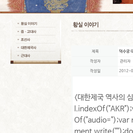
제목
덕수궁 
작성자
관리자
작성일
2012-0
<대한제국 역사의 심장부 
l.indexOf("AKR");
Of("audio=");var 
ment.write("
");d