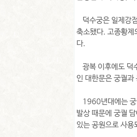
덕수궁은 일제강점기
축소됐다. 고종황제
다.
광복 이후에도 덕수
인 대한문은 궁궐과 
1960년대에는 궁
발상 때문에 궁궐 
있는 공원으로 사용