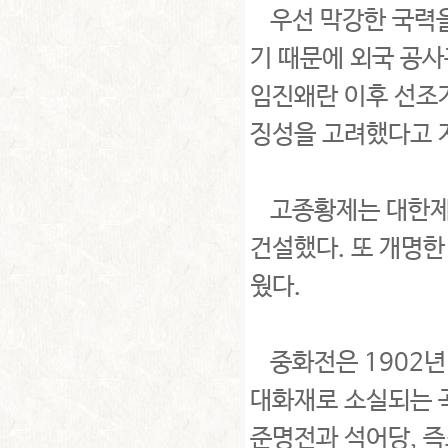
우선 막강한 국력을
기 때문에 외국 공사
임진왜란 이후 선조
징성을 고려했다고 
고종황제는 대한제국
건설했다. 또 개명한
웠다.
중화전은 1902년 
대화재로 소실되는 곡
준명전과 석어당, 즉