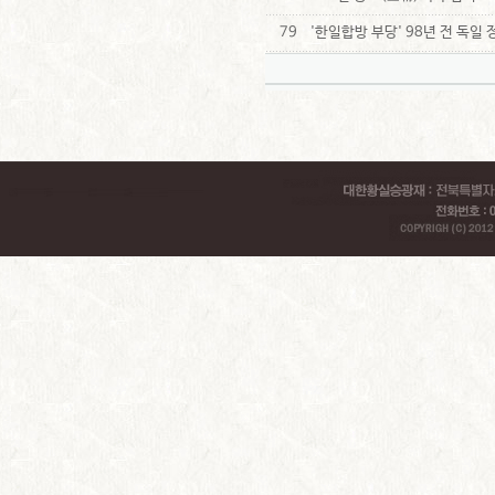
79
'한일합방 부당' 98년 전 독일