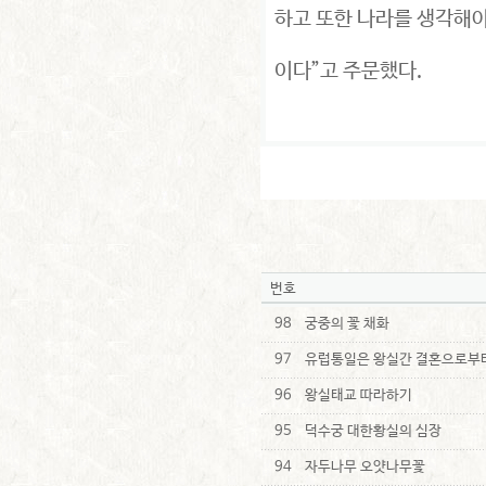
하고 또한 나라를 생각해야
이다”고 주문했다.
번호
98
궁중의 꽃 채화
97
유럽통일은 왕실간 결혼으로부
96
왕실태교 따라하기
95
덕수궁 대한황실의 심장
94
자두나무 오얏나무꽃