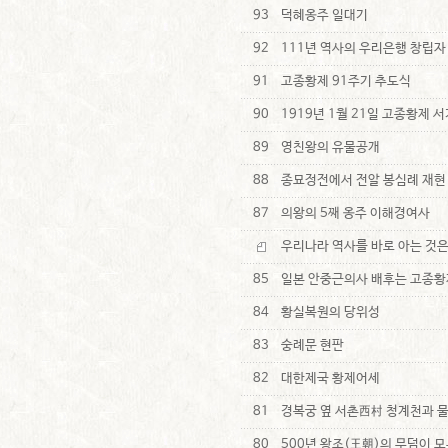
93
덕혜옹주 일대기
92
111년 역사의 우리은행 창립자
91
고종황제 91주기 추도식
90
1919년 1월 21일 고종황제 서
89
영친왕의 유물공개
88
종묘정전에서 전알 봉심례 재현
87
의왕의 5째 옹주 이해경여사
우리나라 역사를 바로 아는 것은
85
일본 안중근의사 배후는 고종황
84
황실복원의 당위성
83
숭례문 현판
82
대한제국 황제어세
81
경복궁 옆 서촌西村 청계천과 물
80
500년 왕조(王朝)의 무덤이 