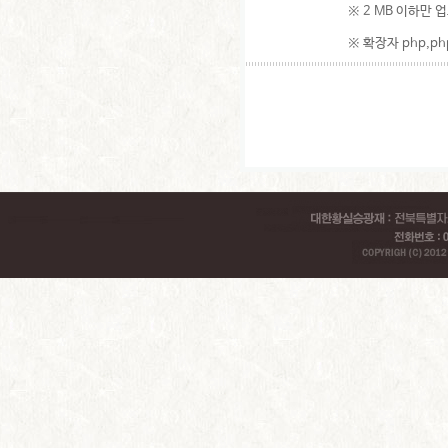
※ 2 MB 이하만 
※ 확장자 php,php