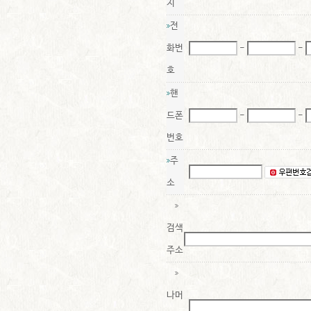
지
전
화번
-
-
호
핸
드폰
-
-
번호
주
소
검색
주소
나머