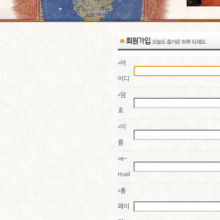
아
이디
암
호
이
름
e-
mail
홈
페이