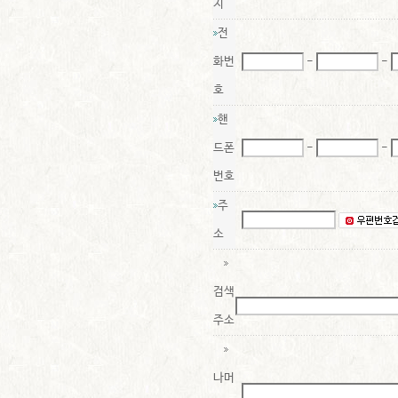
지
전
화번
-
-
호
핸
드폰
-
-
번호
주
소
검색
주소
나머