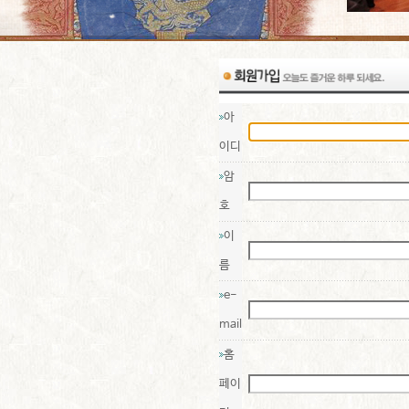
아
이디
암
호
이
름
e-
mail
홈
페이