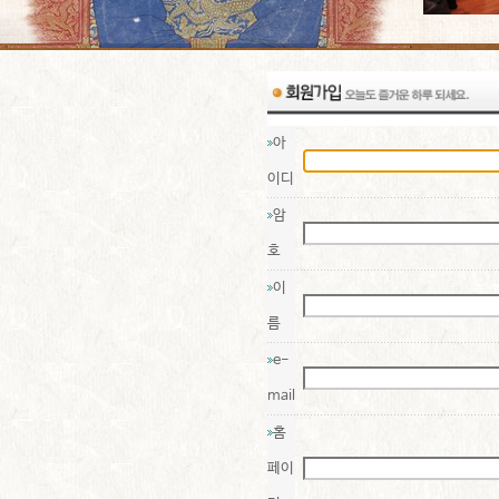
아
이디
암
호
이
름
e-
mail
홈
페이