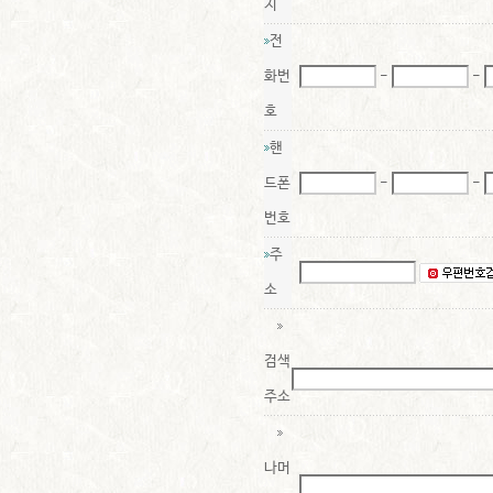
지
전
화번
-
-
호
핸
드폰
-
-
번호
주
소
검색
주소
나머