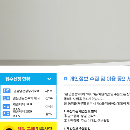
얼음냉온정수기 550
서*호
“본 인증점”(이하 “회사”)은 회원가입 및 주문 또는
얼음냉온정수기 세니...
김*수
동의하지 않을 권리가 있습니다.
단, 동의를 거부할 경우 서비스를 제공하는데 있어 
쾌변 비데 B350
이*성
PLUS(...
1. 수집하는 개인정보 항목
쾌변 비데 B350
성*자
① 필수항목 : 성명, 연락처
PLUS(...
② 선택항목 : 주소, 이메일, 생년월일
2. 개인정보 수집방법