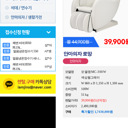
얼음냉온정수기 550
서*호
얼음냉온정수기 세니...
김*수
안마의자 로망
쾌변 비데 B350
이*성
PLUS(...
쾌변 비데 B350
성*자
PLUS(...
모델명
모델명MC-300W
색상
색상웜그레이
크기
W 660 x D 1,150 x H 1,100 mm
소비전력
100W
중량
51 kg
렌탈가격1
39,900원(5년약정)
소비자가
2,490,000원
구매
특가할인 1,7430,000원