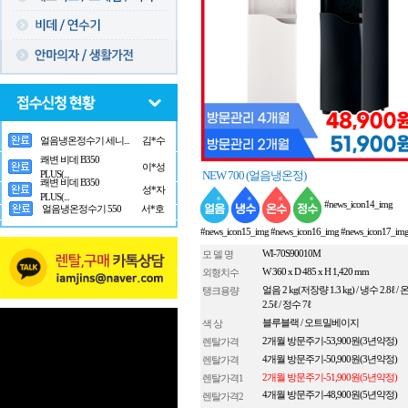
쾌변 비데 B350
이*성
PLUS(...
쾌변 비데 B350
성*자
PLUS(...
NEW 700 (얼음냉온정)
얼음냉온정수기 550
서*호
#news_icon14_img
얼음냉온정수기 세니...
김*수
#news_icon15_img #news_icon16_img #news_icon17_im
모 델 명
WI-70S90010M
외형치수
W 360 x D 485 x H 1,420 mm
탱크용량
얼음 2 kg(저장량 1.3 kg) / 냉수 2.8ℓ /
2.5ℓ / 정수 7ℓ
색 상
블루블랙 / 오트밀베이지
렌탈가격
2개월 방문주기-53,900원(3년약정)
렌탈가격
4개월 방문주기-50,900원(3년약정)
렌탈가격1
2개월 방문주기-51,900원(5년약정)
4개월 방문주기-48,900원(5년약정)
렌탈가격2