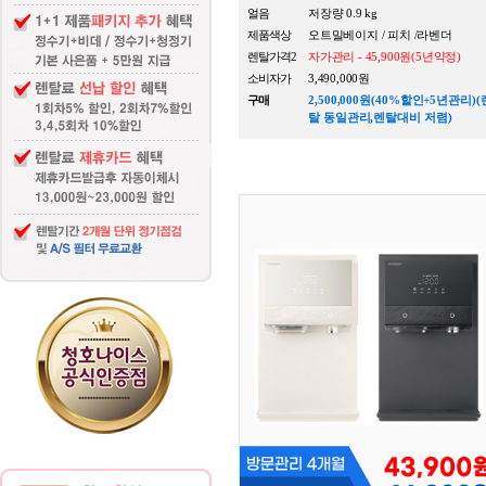
얼음
저장량 0.9 kg
제품색상
오트밀베이지 / 피치 /라벤더
렌탈가격2
자가관리 - 45,900원(5년약정)
소비자가
3,490,000원
구매
2,500,000원(40%할인+5년관리)(
탈 동일관리,렌탈대비 저렴)