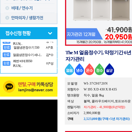
얼음냉온정수기 세니...
김*수
쾌변 비데 B350
The M 얼음정수기, 약정기간 6년 
이*성
PLUS(...
자가관리
쾌변 비데 B350
성*자
PLUS(...
얼음냉온정수기 550
서*호
모 델 명
WI-37C90720N
외형치수
W 195 X D 430 X H 435
탱크용량
직수, 얼음 8kg
색 상
블랙, 클라우드베이지,토프브라운
렌탈가격1
자가관리 - 41,900원(6년약정)
소비자가
2,990,000원
구매
2,523,000원(구매+5년 자가관리)