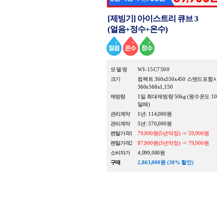
[제빙기] 아이스트리 큐브 3
(얼음+정수+온수)
모 델 명
WI-15C7500
크기
컴팩트 360x550x450 스탠드포함
360x568x1,150
제빙량
1일 최대제빙량 50kg (원수온도 1
일때)
관리계약
1년: 114,000원
관리계약
5년: 570,000원
렌탈가격1
79,900원(5년약정) ⇒ 59,900원
렌탈가격2
87,900원(3년약정) ⇒ 79,900원
소비자가
4,090,000원
구매
2,863,000원 (30% 할인)