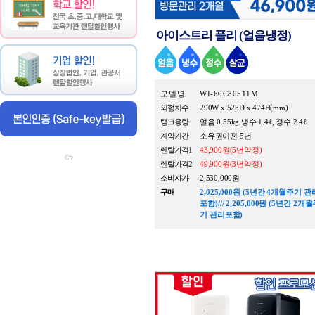
아이스트리 플리 (얼음냉정)
모 델 명
WI-60C80511M
외형치수
290W x 525D x 474H(mm)
탱크용량
얼음 0.55kg 냉수 1.4ℓ, 정수 2.4ℓ
계약기간
소유권이전 5년
렌탈가격1
43,900원(5년약정)
렌탈가격2
49,900원(3년약정)
소비자가
2,530,000원
구매
2,025,000원 (5년간 4개월주기 관
포함)/// 2,205,000원 (5년간 2개
기 관리포함)