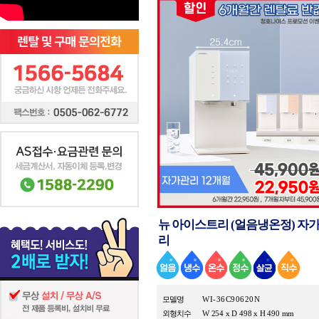
뉴 아이스트리 (얼음냉온정) 자
리
모델명
WI-36C90620N
외형치수
W 254 x D 498 x H 490 mm