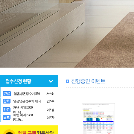
얼음냉온정수기 550
서*호
얼음냉온정수기 세니...
김*수
쾌변 비데 B350
이*성
PLUS(...
쾌변 비데 B350
성*자
PLUS(...